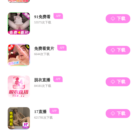
2024-11-08
直播平台 关于2024年直播平台 “逸仙学术之星”参
评人选的公示
2024-10-27
最后两天！2025年图书情报专业硕士（非全日
制）截止报名
2024-09-26
直播平台 2025年推荐免试研究生接收办法
分
当
1
页
2
页
3
页
4
页
5
末
末页
页
前
面
面
面
面
页
页
地址：广东省广州市大学城外环东路132号
电话：020-39333266
邮件：
imim@mail.topzbpt.com