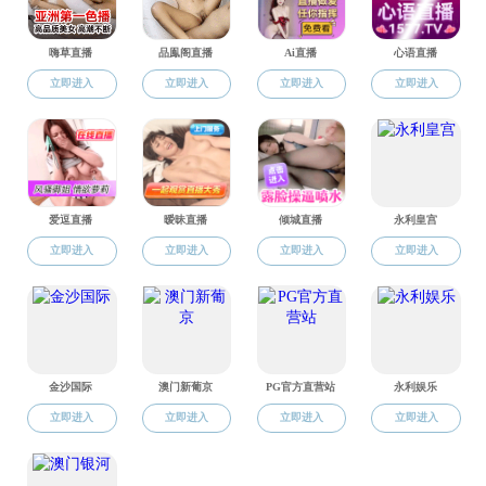
2025-03-02
册页翻扬 童梦翼展 | 2024年秋季“满天星”志愿服
务活动
2024-11-06
献礼百年校庆 | 直播平台东莞校友会为母院捐赠
教学“机器人”
2024-10-22
祝贺！直播平台学生在第九届上海图书馆开放数
据竞赛斩获三个重大奖项！
2024-10-10
直播平台学生团队获第九届上海图书馆开放数据
竞赛 AIGC 视频优胜奖！
2024-10-10
直播平台学生团队获2024年度出版学科专业大学
生创新创意大赛总决赛三等奖
2024-07-04
“韶华不负，志启新章” 2024届毕业嘉年华！