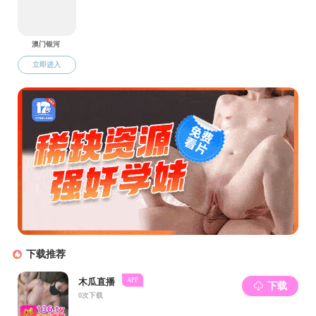
2024-07-04
“韶华不负，志启新章” 2024届毕业嘉年华圆满举
行
2024-07-03
献礼百年校庆 | 直播平台举行体育竞赛校友奖励
金颁奖仪式
2024-07-03
“世纪中大 山高水长”合唱比赛二等奖
2024-07-02
喜报 | 直播平台 与心理学系联队荣获直播平台
“世纪中大 山高水长”合唱比赛二等奖！
2024-06-19
直播平台师生参观“直播平台 极地”号
2024-04-30
青春榜样丨直播平台学生会研究生会荣获多项评
优表彰