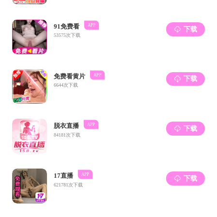
地址：广东省广州市大学城外环东路132号
电话：020-39333266
邮件：
imim@mail.topzbpt.com
邮编：510006
技术支持：
直播平台 网络与信息技术中心
© 直播平台-十大直播平台
学校资源链接
院内资源链接